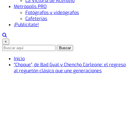
La Victoria de Acentejo
Metrópolis PRO
Fotógrafos y videógrafos
Cafeterías
¡Publicítate!
×
Buscar
Inicio
“Choque”, de Bad Gyal y Chencho Corleone: el regreso
al reguetón clásico que une generaciones