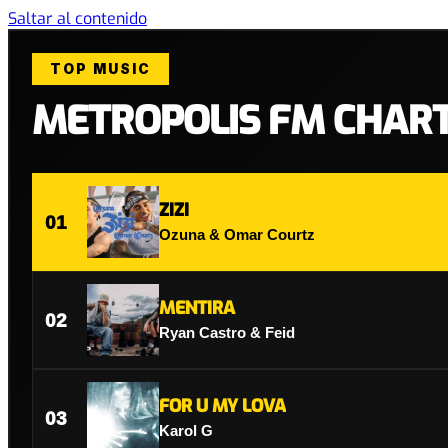
Saltar al contenido
TOP MUSIC
METROPOLIS FM CHAR
ZIZI
01
Ozuna & Omar Courtz
MENTIRA
02
Ryan Castro & Feid
FOR U MY LOVA
03
Karol G